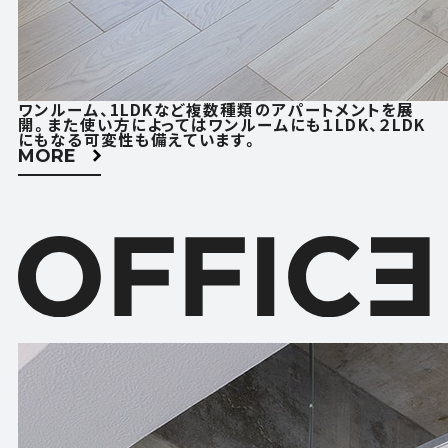
ACCESS
CONTACT
アクセス
お問い合わせ
ワンルーム、1LDKなど複数種類のアパートメントを展
FOLLOW US
開。また使い方によってはワンルームにも１LDK、２LDK
にもなる可変性も備えています。
MORE