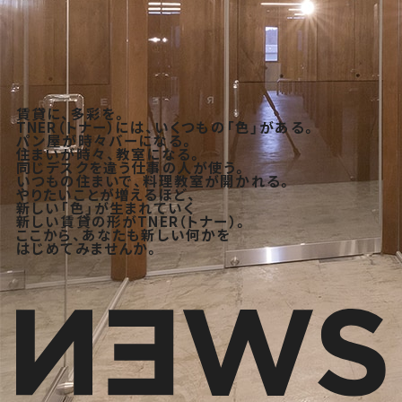
賃貸に、多彩を。
TNER（トナー）には、いくつもの「色」がある。
パン屋が時々バーになる。
住まいが時々、教室になる。
同じデスクを違う仕事の人が使う。
いつもの住まいで、料理教室が開かれる。
やりたいことが増えるほど、
新しい「色」が生まれていく
新しい賃貸の形がTNER（トナー）。
ここから、あなたも新しい何かを
はじめてみませんか。