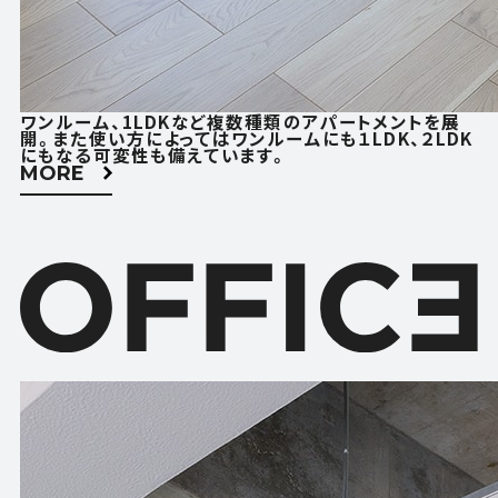
ACCESS
CONTACT
アクセス
お問い合わせ
ワンルーム、1LDKなど複数種類のアパートメントを展
FOLLOW US
開。また使い方によってはワンルームにも１LDK、２LDK
にもなる可変性も備えています。
MORE