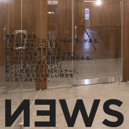
賃貸に、多彩を。
TNER（トナー）には、いくつもの「色」がある。
パン屋が時々バーになる。
住まいが時々、教室になる。
同じデスクを違う仕事の人が使う。
いつもの住まいで、料理教室が開かれる。
やりたいことが増えるほど、
新しい「色」が生まれていく
新しい賃貸の形がTNER（トナー）。
ここから、あなたも新しい何かを
はじめてみませんか。