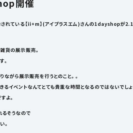
shop開催
O USE
APARTME
ている【ii+m】(アイプラスエム)さんの1dayshopが2.
アパートメント
OFFICE
、雑貨の展示販売。
オフィス
す。
E
SHOP
くりながら展示販売を行うとのこと。。
きるイベントなんてとても貴重な時間となるのではないでしょ
ショップ
ですよ。
RENTAL S
れるそうなので
レンタルスペース
い。
S
CONTACT