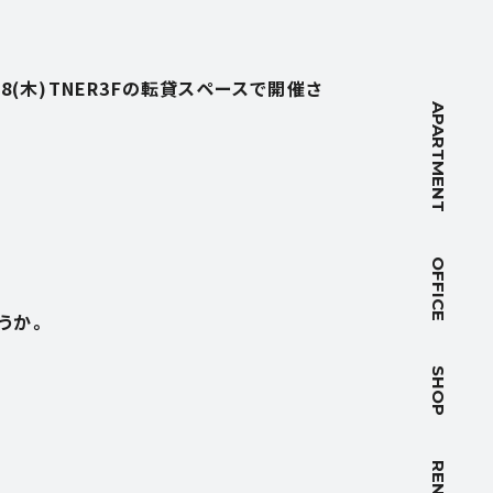
NT
18(木)TNER3Fの転貸スペースで開催さ
APARTMENT
OFFICE
うか。
PACE
SHOP