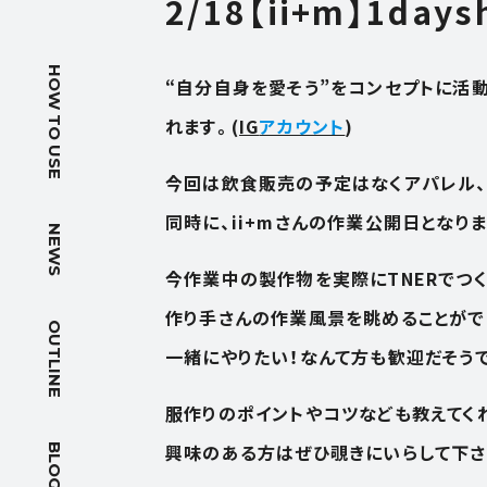
2/18【ii+m】1day
HOW T
HOW TO USE
“自分自身を愛そう”をコンセプトに活動され
使い方
れます。(
IG
アカウント
)
NEWS
今回は飲食販売の予定はなくアパレル
ニュース
同時に、ii+mさんの作業公開日となりま
NEWS
OUTLIN
今作業中の製作物を実際にTNERでつ
作り手さんの作業風景を眺めることがで
会社概要
OUTLINE
一緒にやりたい！なんて方も歓迎だそう
BLOG
服作りのポイントやコツなども教えてく
ブログ
興味のある方はぜひ覗きにいらして下さ
BLOG
ACCES