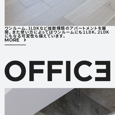
ACCESS
CONTACT
アクセス
お問い合わせ
ワンルーム、1LDKなど複数種類のアパートメントを展
FOLLOW US
開。また使い方によってはワンルームにも１LDK、２LDK
にもなる可変性も備えています。
MORE