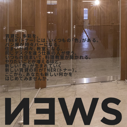
賃貸に、多彩を。
TNER（トナー）には、いくつもの「色」がある。
パン屋が時々バーになる。
住まいが時々、教室になる。
同じデスクを違う仕事の人が使う。
いつもの住まいで、料理教室が開かれる。
やりたいことが増えるほど、
新しい「色」が生まれていく
新しい賃貸の形がTNER（トナー）。
ここから、あなたも新しい何かを
はじめてみませんか。