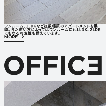
ACCESS
CONTACT
アクセス
お問い合わせ
ワンルーム、1LDKなど複数種類のアパートメントを展
FOLLOW US
開。また使い方によってはワンルームにも１LDK、２LDK
にもなる可変性も備えています。
MORE