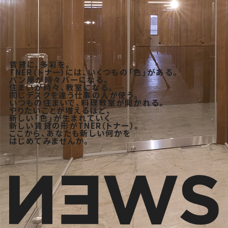
賃貸に、多彩を。
TNER（トナー）には、いくつもの「色」がある。
パン屋が時々バーになる。
住まいが時々、教室になる。
同じデスクを違う仕事の人が使う。
いつもの住まいで、料理教室が開かれる。
やりたいことが増えるほど、
新しい「色」が生まれていく
新しい賃貸の形がTNER（トナー）。
ここから、あなたも新しい何かを
はじめてみませんか。