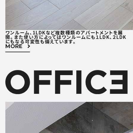
ACCESS
CONTACT
アクセス
お問い合わせ
ワンルーム、1LDKなど複数種類のアパートメントを展
FOLLOW US
開。また使い方によってはワンルームにも１LDK、２LDK
にもなる可変性も備えています。
MORE