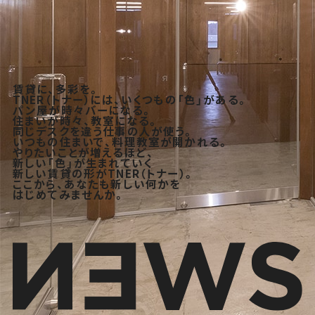
賃貸に、多彩を。
TNER（トナー）には、いくつもの「色」がある。
パン屋が時々バーになる。
住まいが時々、教室になる。
同じデスクを違う仕事の人が使う。
いつもの住まいで、料理教室が開かれる。
やりたいことが増えるほど、
新しい「色」が生まれていく
新しい賃貸の形がTNER（トナー）。
ここから、あなたも新しい何かを
はじめてみませんか。