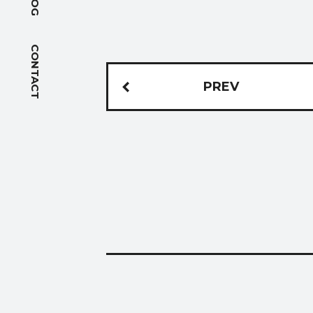
BLOG
ACCES
アクセス
CONTACT
FOLLOW US
PREV