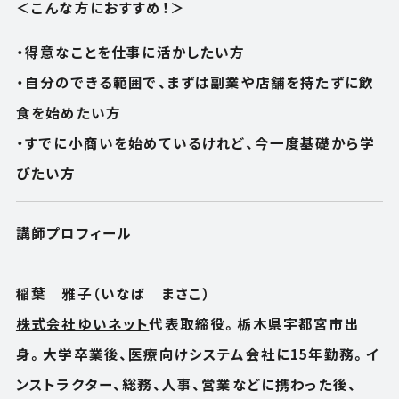
＜こんな方におすすめ！＞
HOW TO USE
APARTMENT
・得意なことを仕事に活かしたい方
使い方
アパートメント
・自分のできる範囲で、まずは副業や店舗を持たずに飲
NEWS
OFFICE
食を始めたい方
ニュース
オフィス
・すでに小商いを始めているけれど、今一度基礎から学
OUTLINE
SHOP
びたい方
会社概要
ショップ
BLOG
RENTAL SPACE
講師プロフィール
ブログ
レンタルスペース
ACCESS
CONTACT
稲葉 雅子（いなば まさこ）
アクセス
お問い合わせ
株式会社ゆいネット
代表取締役。栃木県宇都宮市出
身。大学卒業後、医療向けシステム会社に15年勤務。イ
FOLLOW US
ンストラクター、総務、人事、営業などに携わった後、