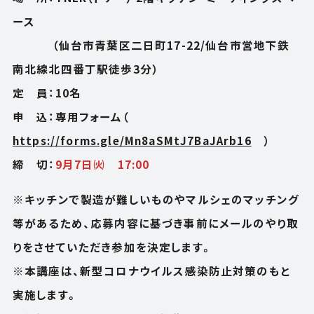
NEWS
OFFICE
ース
ニュース
オフィス
（仙台市青葉区二日町17-22/仙台市営地下鉄
OUTLINE
SHOP
南北線北四番丁駅徒歩3分）
会社概要
ショップ
定 員：10名
BLOG
RENTAL SPACE
申 込：専用フォーム（
ブログ
レンタルスペース
https://forms.gle/Mn8aSMtJ7BaJArb16
）
ACCESS
CONTACT
締 切：
9月7日㈫ 17:00
アクセス
お問い合わせ
※キッチンで製造が難しいものやマルシェのマッチング
等があるため、応募内容に基づき事前にメールのやり取
FOLLOW US
りをさせていただき参加を決定します。
※本講座は、新型コロナウイルス感染防止対策のもと
実施します。