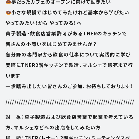
夢だったカフェのオープンに向けて動きたい
小さな規模ではじめてみたけれど基本から学びたい
やってみたい！から やってみる！へ
菓子製造・飲食店営業許可があるTNERのキッチンで
皆さんの小商いをはじめてみませんか？
各分野の専門家から飲食の仕事について実践的に学び
実際にTNER2階キッチンで製造、マルシェで販売まで行
います
一歩踏み出したい皆さんのご参加、お待ちしております！
//////////////////////////////////////////////////////////
対 象：菓子製造および飲食店営業で起業を考えている
HOW TO USE
APARTMENT
方、マルシェなどへの出店をしてみたい方
使い方
アパートメント
場 所：TNER（トナー） 2階キッチン・ミーティングスペ