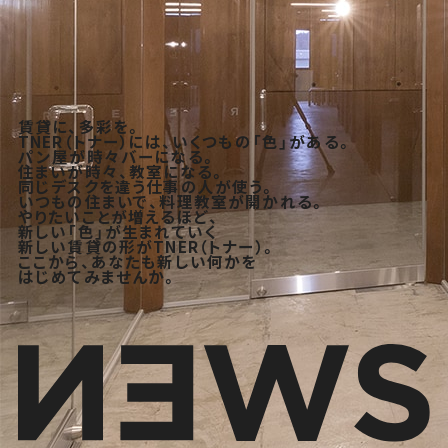
賃貸に、多彩を。
TNER（トナー）には、いくつもの「色」がある。
パン屋が時々バーになる。
住まいが時々、教室になる。
同じデスクを違う仕事の人が使う。
いつもの住まいで、料理教室が開かれる。
やりたいことが増えるほど、
新しい「色」が生まれていく
新しい賃貸の形がTNER（トナー）。
ここから、あなたも新しい何かを
はじめてみませんか。