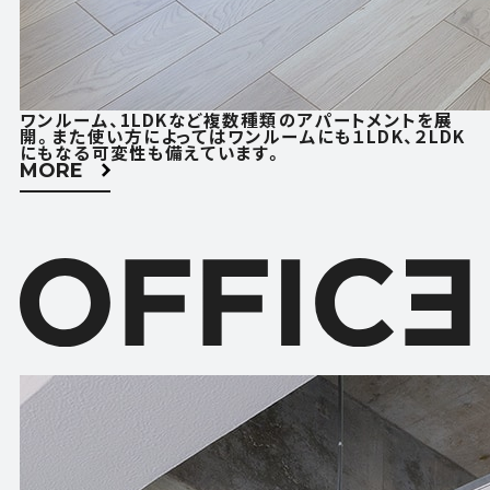
ACCESS
CONTACT
アクセス
お問い合わせ
ワンルーム、1LDKなど複数種類のアパートメントを展
FOLLOW US
開。また使い方によってはワンルームにも１LDK、２LDK
にもなる可変性も備えています。
MORE